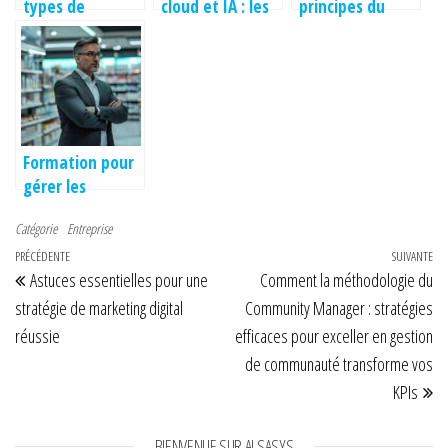
types de
cloud et IA : les
principes du
communication
alliés des
commerce
en entreprise ?
professionnels
équitable et
Analyse et
en emploi
découvrez leurs
impact sur le
service client
bénéfices
leadership
100% en
environnementa
télétravail
ux – Le blog de
Formation pour
la
gérer les
communication
agressions dans
verte
Catégorie
Entreprise
un commerce :
Navigation de l’article
Article précédent
PRÉCÉDENTE
maîtrisez les
SUIVANTE
Art
Astuces essentielles pour une
Comment la méthodologie du
principes de
sécurité
stratégie de marketing digital
Community Manager : stratégies
réussie
efficaces pour exceller en gestion
de communauté transforme vos
KPIs
BIENVENUE SUR ALSASYS