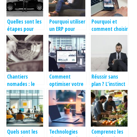
Quelles sont les
Pourquoi utiliser
Pourquoi et
étapes pour
un ERP pour
comment choisir
mettre les
votre entreprise
un bureau à
papiers de son
?
louer ?
auto
d’entreprise en
règle ?
Chantiers
Comment
Réussir sans
nomades : le
optimiser votre
plan ? L’instinct
succes des
gestion QHSE
peut être ta
bungalows
avec un logiciel
meilleure
modulaires
tout-en-un
stratégie !
Quels sont les
Technologies
Comprenez les