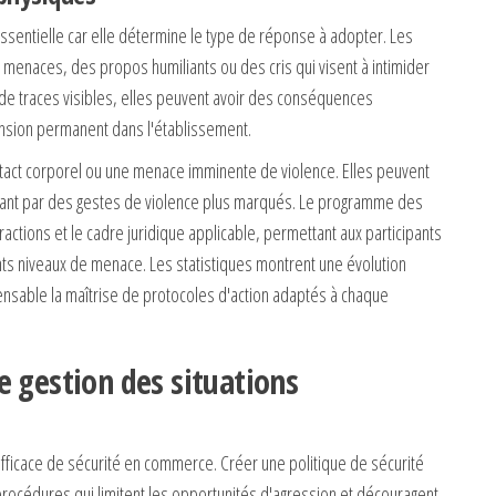
essentielle car elle détermine le type de réponse à adopter. Les
 menaces, des propos humiliants ou des cris qui visent à intimider
s de traces visibles, elles peuvent avoir des conséquences
ension permanent dans l'établissement.
ntact corporel ou une menace imminente de violence. Elles peuvent
ssant par des gestes de violence plus marqués. Le programme des
ractions et le cadre juridique applicable, permettant aux participants
nts niveaux de menace. Les statistiques montrent une évolution
nsable la maîtrise de protocoles d'action adaptés à chaque
e gestion des situations
 efficace de sécurité en commerce. Créer une politique de sécurité
procédures qui limitent les opportunités d'agression et découragent