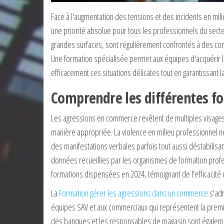
Face à l'augmentation des tensions et des incidents en mil
une priorité absolue pour tous les professionnels du sect
grandes surfaces, sont régulièrement confrontés à des co
Une formation spécialisée permet aux équipes d'acquérir l
efficacement ces situations délicates tout en garantissant l
Comprendre les différentes f
Les agressions en commerce revêtent de multiples visages 
manière appropriée. La violence en milieu professionnel n
des manifestations verbales parfois tout aussi déstabilisan
données recueillies par les organismes de formation profes
formations dispensées en 2024, témoignant de l'efficacité
La
Formation gérer les agressions dans un commerce
s'adr
équipes SAV et aux commerciaux qui représentent la premiè
des banques et les responsables de magasin sont égalemen