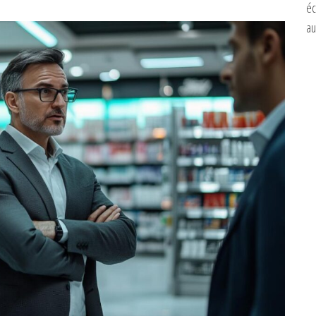
éc
au