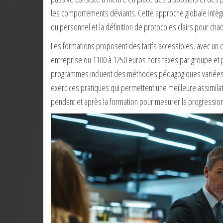
les comportements déviants. Cette approche globale intègr
du personnel et la définition de protocoles clairs pour chaq
Les formations proposent des tarifs accessibles, avec un 
entreprise ou 1100 à 1250 euros hors taxes par groupe et 
programmes incluent des méthodes pédagogiques variées co
exercices pratiques qui permettent une meilleure assimilat
pendant et après la formation pour mesurer la progressi