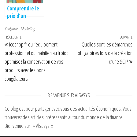
Comprendre le
prix d’un
freelance SEO
Catégorie
Marketing
pour un projet
Navigation de l’article
Article précédent
PRÉCÉDENTE
sur mesure
SUIVANTE
Art
Iceshop.fr ou l’équipement
Quelles sont les démarches
professionnel du maintien au froid :
obligatoires lors de la création
optimisez la conservation de vos
d’une SCI ?
produits avec les bons
congélateurs
BIENVENUE SUR ALSASYS
Ce blog est pour partager avec vous des actualités économiques. Vous
trouverez des articles intéressants autour du monde de la finance.
Bienvenue sur » Alsasys »