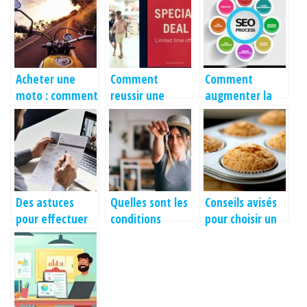
Acheter une
Comment
Comment
moto : comment
reussir une
augmenter la
ne pas avoir
animation
visibilite de
trop de frais ?
marketing ?
votre
plateforme
grace au
referencement
naturel ?
Des astuces
Quelles sont les
Conseils avisés
pour effectuer
conditions
pour choisir un
une bonne
d’achat d’une
moule à
selection de
maison en 2022
madeleines
candidats lors
?
d’un
recrutement