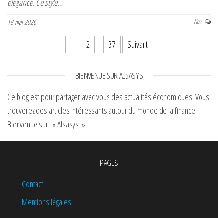
élégance. Ce style…
18 mai 2026
Non
Pagination des publications
1
2
…
37
Suivant
BIENVENUE SUR ALSASYS
Ce blog est pour partager avec vous des actualités économiques. Vous
trouverez des articles intéressants autour du monde de la finance.
Bienvenue sur » Alsasys »
PAGES
Contact
Mentions légales