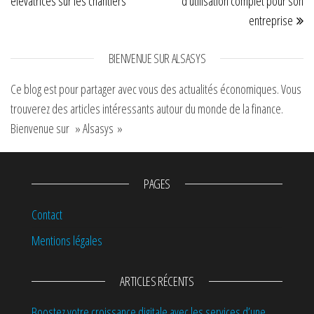
élévatrices sur les chantiers
d’utilisation complet pour son
entreprise
BIENVENUE SUR ALSASYS
Ce blog est pour partager avec vous des actualités économiques. Vous
trouverez des articles intéressants autour du monde de la finance.
Bienvenue sur » Alsasys »
PAGES
Contact
Mentions légales
ARTICLES RÉCENTS
Boostez votre croissance digitale avec les services d’une