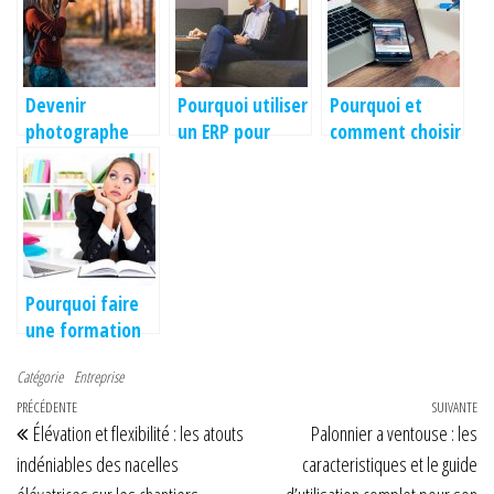
auto
gestionnaire
d’entreprise en
d’entreprise
règle ?
Devenir
Pourquoi utiliser
Pourquoi et
photographe
un ERP pour
comment choisir
independant
votre entreprise
un bureau à
avec le portage
?
louer ?
salarial et
entrepreneurial
Pourquoi faire
une formation
Bilan de
Catégorie
Entreprise
Competence
Navigation de l’article
Article précédent
PRÉCÉDENTE
est-il necessaire
SUIVANTE
Art
Élévation et flexibilité : les atouts
Palonnier a ventouse : les
?
indéniables des nacelles
caracteristiques et le guide