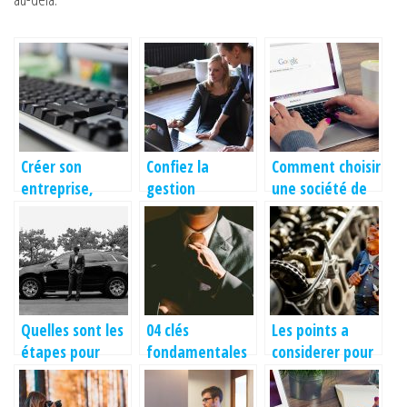
Créer son
Confiez la
Comment choisir
entreprise,
gestion
une société de
penser à tout !
financière à des
sourcing ?
experts-
comptables
Quelles sont les
04 clés
Les points a
étapes pour
fondamentales
considerer pour
mettre les
pour être un
choisir son
papiers de son
bon
garagiste