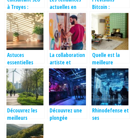
à Troyes :
actuelles en
Bitcoin :
Boostez votre
matière de
Décryptage des
Visibilité en
design de CV
tendances et
Ligne avec un
outils clés
Expert dans
l’Aube
Astuces
La collaboration
Quelle est la
essentielles
artiste et
meilleure
pour une
marque : une
matière pour un
décoration
alliance créative
tapis de salon ?
intérieure
au service de
réussie
l’innovation
Découvrez les
Découvrez une
Rhinodefense et
meilleurs
plongée
ses
itinéraires pour
immersive dans
collaborations
des balades à
l’univers de
strategiques