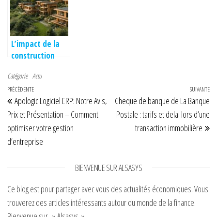
vélo éco-
Batman avec
avec les services
responsables à
des escape
de defense
Lille
games
nationaux
captivants
L’impact de la
construction
durable sur la
Catégorie
Actu
gestion des
Navigation de l’article
Article précédent
PRÉCÉDENTE
forêts
SUIVANTE
Art
Apologic Logiciel ERP: Notre Avis,
Cheque de banque de La Banque
françaises
Prix et Présentation – Comment
Postale : tarifs et delai lors d’une
optimiser votre gestion
transaction immobilière
d’entreprise
BIENVENUE SUR ALSASYS
Ce blog est pour partager avec vous des actualités économiques. Vous
trouverez des articles intéressants autour du monde de la finance.
Bienvenue sur » Alsasys »