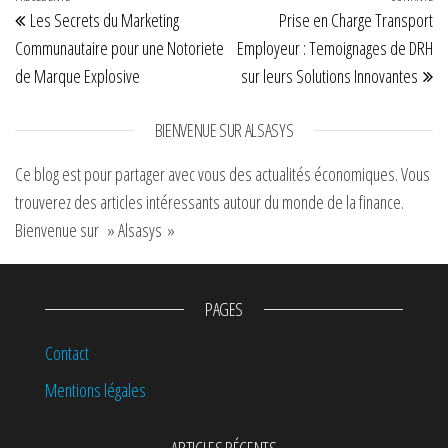
Navigation de l’article
Les Secrets du Marketing
Prise en Charge Transport
responsables à
Lille
Communautaire pour une Notoriete
Employeur : Temoignages de DRH
de Marque Explosive
sur leurs Solutions Innovantes
BIENVENUE SUR ALSASYS
Ce blog est pour partager avec vous des actualités économiques. Vous
trouverez des articles intéressants autour du monde de la finance.
Bienvenue sur » Alsasys »
PAGES
Contact
Mentions légales