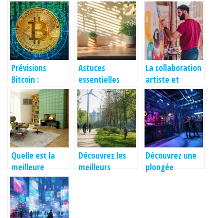
Nouveau :
Boostez votre
matière de
évolution et
Visibilité en
design de CV
tendances
Ligne avec un
Expert dans
l’Aube
Prévisions
Astuces
La collaboration
Bitcoin :
essentielles
artiste et
Décryptage des
pour une
marque : une
tendances et
décoration
alliance créative
outils clés
intérieure
au service de
réussie
l’innovation
Quelle est la
Découvrez les
Découvrez une
meilleure
meilleurs
plongée
matière pour un
itinéraires pour
immersive dans
tapis de salon ?
des balades à
l’univers de
vélo éco-
Batman avec
responsables à
des escape