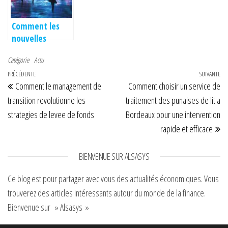
Lille
games
captivants
Comment les
nouvelles
technologies
Catégorie
Actu
transforment
Navigation de l’article
Article précédent
PRÉCÉDENTE
notre quotidien
SUIVANTE
Art
Comment le management de
Comment choisir un service de
transition revolutionne les
traitement des punaises de lit a
strategies de levee de fonds
Bordeaux pour une intervention
rapide et efficace
BIENVENUE SUR ALSASYS
Ce blog est pour partager avec vous des actualités économiques. Vous
trouverez des articles intéressants autour du monde de la finance.
Bienvenue sur » Alsasys »