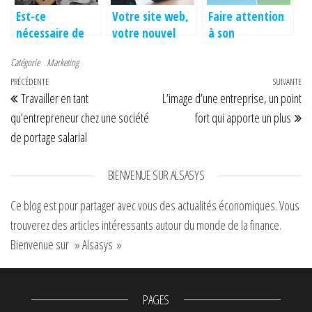
Est-ce
Votre site web,
Faire attention
nécessaire de
votre nouvel
à son
recourir à un
allié marketing
alimentation :
Catégorie
Marketing
fabricant de
Un moyen de
Navigation de l’article
Article précédent
PRÉCÉDENTE
stand parapluie
lutter contre le
SUIVANTE
Art
Travailler en tant
L’image d’une entreprise, un point
pour
réchauffement
l’exposition?
climatique.
qu’entrepreneur chez une société
fort qui apporte un plus
de portage salarial
BIENVENUE SUR ALSASYS
Ce blog est pour partager avec vous des actualités économiques. Vous
trouverez des articles intéressants autour du monde de la finance.
Bienvenue sur » Alsasys »
PAGES