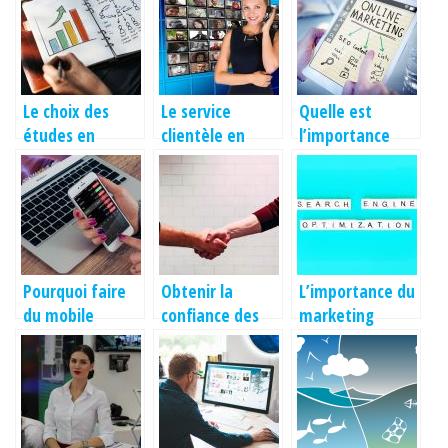
Le choix des
Le service
Quelle est
études en
clientèle en
l’importance
marketing, de
entreprise, une
d’un bon
plus en plus
pièce maîtresse
personae pour
sollicité
une entreprise?
Pourquoi faire
Obtenir la
L’importance du
du mobile
confiance des
marketing
marketing?
clients sur votre
quand on crée
entreprise
un e-commerce