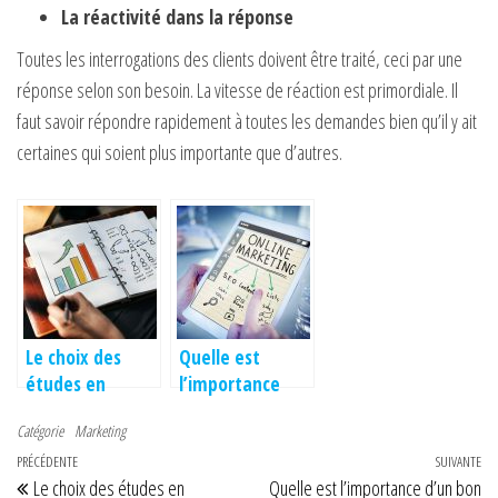
La réactivité dans la réponse
Toutes les interrogations des clients doivent être traité, ceci par une
réponse selon son besoin. La vitesse de réaction est primordiale. Il
faut savoir répondre rapidement à toutes les demandes bien qu’il y ait
certaines qui soient plus importante que d’autres.
Le choix des
Quelle est
études en
l’importance
marketing, de
d’un bon
Catégorie
Marketing
plus en plus
personae pour
Navigation de l’article
Article précédent
PRÉCÉDENTE
sollicité
une entreprise?
SUIVANTE
Art
Le choix des études en
Quelle est l’importance d’un bon