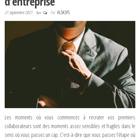
d’entreprise
21 septembre 2021
Par
ALSASYS
Non
Les moments où vous commencez à recruter vos premiers
collaborateurs sont des moments assez sensibles et fragiles dans le
sens où vous passez un cap. C’est-à-dire que vous passez l’étape où