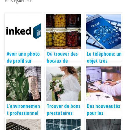
leurs également.
Avoir une photo
Où trouver des
Le téléphone: un
de profil sur
bocaux de
objet très
linkedin est ce
conservation?
fragile
vraiment
important ?
L’environnemen
Trouver de bons
Des nouveautés
t professionnel
prestataires
pour les
et la perception
pour
annonces
des tatouages
l’organisation
légales avec la