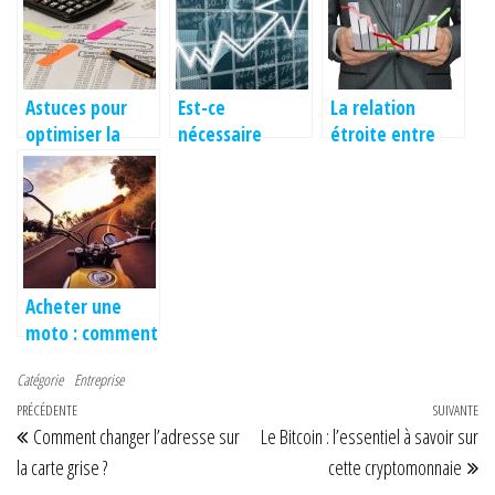
de son mariage
loi PACTE
Astuces pour
Est-ce
La relation
optimiser la
nécessaire
étroite entre
fiscalité
d’avoir des
expert-
notions en
comptable et
économie quand
entreprise
on est
entrepreneur ?
Acheter une
moto : comment
ne pas avoir
Catégorie
Entreprise
trop de frais ?
Navigation de l’article
Article précédent
PRÉCÉDENTE
SUIVANTE
Art
Comment changer l’adresse sur
Le Bitcoin : l’essentiel à savoir sur
la carte grise ?
cette cryptomonnaie