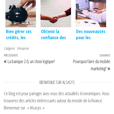
l’entreprise ?
mondiale
Bien gérer ses
Obtenir la
Des nouveautés
crédits, les
confiance des
pour les
astuces.
clients sur votre
annonces
Catégorie
Entreprise
entreprise
légales avec la
Navigation de l’article
Article précédent
PRÉCÉDENTE
loi PACTE
SUIVANTE
Art
La banque 2.0, un choix logique?
Pourquoi faire du mobile
marketing?
BIENVENUE SUR ALSASYS
Ce blog est pour partager avec vous des actualités économiques. Vous
trouverez des articles intéressants autour du monde de la finance.
Bienvenue sur » Alsasys »