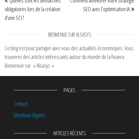
Quelles sont les démarches
Comment améliorer votre stratégie
magazine
business
obligatoires lors de la création
SEO avec l’optimisation IA
intelligence
d’une SCI ?
pour
transformer vos
BIENVENUE SUR ALSASYS
données ?
Ce blog est pour partager avec vous des actualités économiques. Vous
trouverez des articles intéressants autour du monde de la finance.
Bienvenue sur » Alsasys »
PAGES
Contact
Mentions légales
ARTICLES RÉCENTS