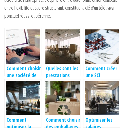
entre flexibilité et cadre structurant, constitue la clé d'un télétravail
ponctuel réussi et pérenne.
Comment choisir
Quelles sont les
Comment créer
une société de
prestations
une SCI
sourcing ?
offertes par les
professionnelle
sociétés
? Notre guide
fiduciaires ?
Comment
Comment choisir
Optimiser les
optimiser la
des emballages
salaires,