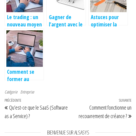
Le trading : un
Gagner de
Astuces pour
nouveau moyen
l’argent avec le
optimiser la
de gagner de
e-commerce ?
fiscalité
l’argent
Comment se
former au
marketing
Catégorie
Entreprise
digital ?
Navigation de l’article
Article précédent
PRÉCÉDENTE
SUIVANTE
Art
Qu’est-ce que le SaaS (Software
Comment fonctionne un
as a Service) ?
recouvrement de créance ?
BIENVENUE SUR ALSASYS