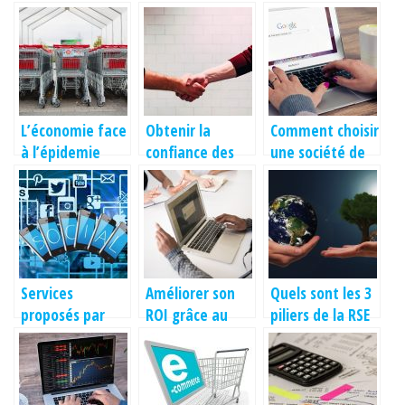
L’économie face
Obtenir la
Comment choisir
à l’épidemie
confiance des
une société de
covid-19
clients sur votre
sourcing ?
entreprise
Services
Améliorer son
Quels sont les 3
proposés par
ROI grâce au
piliers de la RSE
une agence de
référencement
?
communication