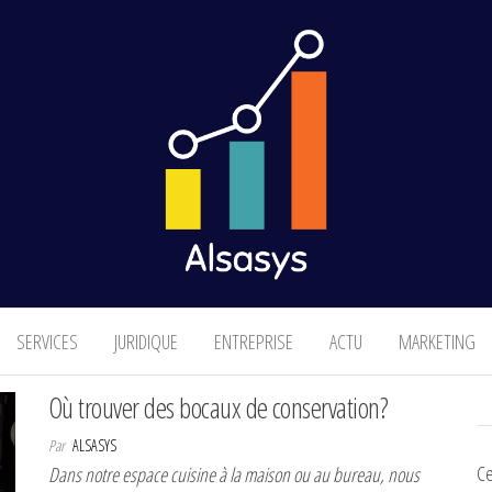
Finance & Marketing
SERVICES
JURIDIQUE
ENTREPRISE
ACTU
MARKETING
Où trouver des bocaux de conservation?
Par
ALSASYS
Ce
Dans notre espace cuisine à la maison ou au bureau, nous