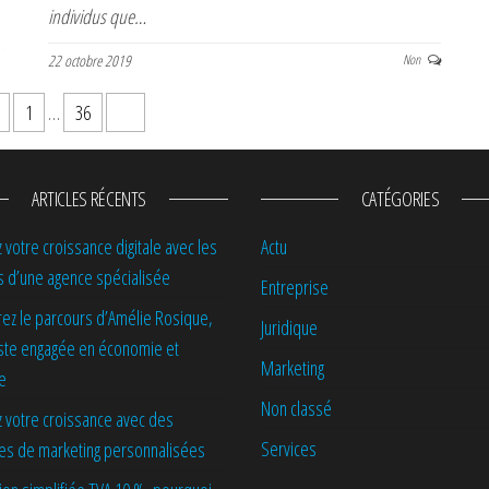
individus que…
22 octobre 2019
Non
1
…
36
37
ARTICLES RÉCENTS
CATÉGORIES
 votre croissance digitale avec les
Actu
s d’une agence spécialisée
Entreprise
ez le parcours d’Amélie Rosique,
Juridique
iste engagée en économie et
Marketing
ue
Non classé
 votre croissance avec des
Services
ies de marketing personnalisées