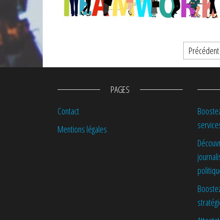
Pagination des publications
Précédent
PAGES
Contact
Boostez
service
Mentions légales
Découvr
journal
politiq
Boostez
stratég