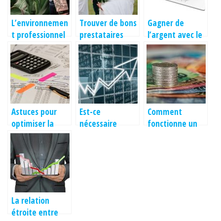
L’environnemen
Trouver de bons
Gagner de
t professionnel
prestataires
l’argent avec le
et la perception
pour
e-commerce ?
des tatouages
l’organisation
de son mariage
Astuces pour
Est-ce
Comment
optimiser la
nécessaire
fonctionne un
fiscalité
d’avoir des
recouvrement
notions en
de créance ?
économie quand
on est
entrepreneur ?
La relation
étroite entre