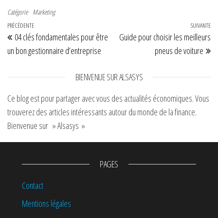
expert-
Catégorie
Marketing
comptable et
Navigation de l’article
Article précédent
PRÉCÉDENTE
entreprise
SUIVANTE
Art
04 clés fondamentales pour être
Guide pour choisir les meilleurs
un bon gestionnaire d’entreprise
pneus de voiture
BIENVENUE SUR ALSASYS
Ce blog est pour partager avec vous des actualités économiques. Vous
trouverez des articles intéressants autour du monde de la finance.
Bienvenue sur » Alsasys »
PAGES
Contact
Mentions légales