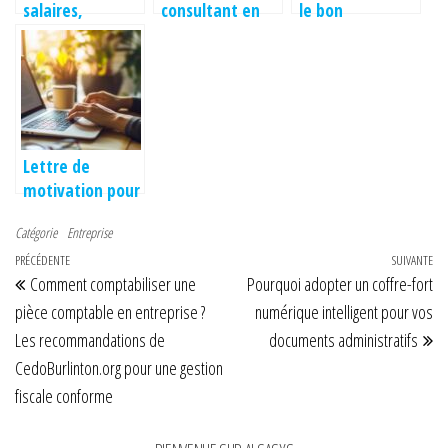
salaires,
consultant en
le bon
rémunération et
automatisation
partenaire pour
avantages : les
peut
l’intégration
secrets d’un
transformer la
audiovisuelle de
système de
productivité des
votre entreprise
bonus efficace
entreprises
?
Lettre de
motivation pour
Intermarché :
Catégorie
Entreprise
Conseils et
Navigation de l’article
Article précédent
PRÉCÉDENTE
astuces pour
SUIVANTE
Art
Comment comptabiliser une
Pourquoi adopter un coffre-fort
une candidature
réussie en
pièce comptable en entreprise ?
numérique intelligent pour vos
mettant en
Les recommandations de
documents administratifs
avant votre
CedoBurlinton.org pour une gestion
expérience
fiscale conforme