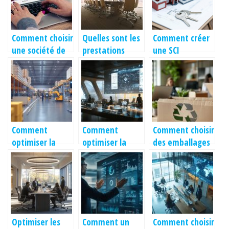
Comment choisir
Quelles sont les
Comment créer
une société de
prestations
une SCI
sourcing ?
offertes par les
professionnelle
sociétés
? Notre guide
fiduciaires ?
Comment
Comment
Comment choisir
optimiser la
optimiser la
des emballages
supply chain
gestion de votre
éco-
pour une
entreprise avec
responsables
transformation
des ressources
pour votre
réussie de votre
pratiques
entreprise
entreprise
Optimiser les
Comment un
Comment choisir