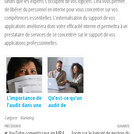
tandis que les experts s’occupent de vos logiciels. Cela vous permet
de libérer du personnel en interne pour vous concentrer sur vos
compétences essentielles. L’externalisation du support de vos
applications améliorera donc votre efficacité interne et permettra à un
prestataire de services de se concentrer sur le support de vos
applications professionnelles.
L’importance de
Qu’est-ce qu’un
l’audit dans une
audit de
entreprise
société?
Catégorie
Marketing
Navigation de l’article
Article précédent
PRÉCÉDENTE
SUIVANTE
Art
YouTube convertisseur en MP4
Zoom sur le logiciel de gestion du