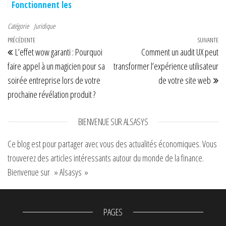
Fonctionnent les
Mandataires
Catégorie
Juridique
Auto en France ?
Navigation de l’article
Article précédent
PRÉCÉDENTE
Réglementation
SUIVANTE
Art
L’effet wow garanti : Pourquoi
Comment un audit UX peut
et pratiques
commerciales
faire appel à un magicien pour sa
transformer l’expérience utilisateur
soirée entreprise lors de votre
de votre site web
prochaine révélation produit ?
BIENVENUE SUR ALSASYS
Ce blog est pour partager avec vous des actualités économiques. Vous
trouverez des articles intéressants autour du monde de la finance.
Bienvenue sur » Alsasys »
PAGES