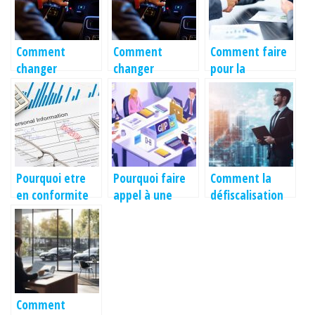
Comment
Comment
Comment faire
changer
changer
pour la
l’adresse sur la
l’adresse sur la
publication
carte grise ?
carte grise ?
d’une annonce
legale ?
Pourquoi etre
Pourquoi faire
Comment la
en conformite
appel à une
défiscalisation
avec RGPD ?
agence de mise
immobilière
en conformité
peut optimiser
RGPD pour votre
votre
site web ?
investissement
locatif
Comment