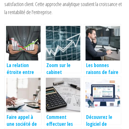
satisfaction client. Cette approche analytique soutient la croissance et
la rentabilité de l'entreprise.
La relation
Zoom sur le
Les bonnes
étroite entre
cabinet
raisons de faire
expert-
d’experts
appel à une
comptable et
comptables
société de levée
entreprise
de fonds
Faire appel à
Comment
Découvrez le
une société de
effectuer les
logiciel de