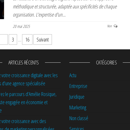
méthodique et structurée, adaptée aux spécificités de chaque
organisation. L'expertise d'un…
20 mai 2025
Non
2
3
…
16
Suivant
ARTICLES RÉCENTS
CATÉGORIES
 votre croissance digitale avec les
Actu
s d’une agence spécialisée
Entreprise
ez le parcours d’Amélie Rosique,
Juridique
iste engagée en économie et
Marketing
ue
Non classé
 votre croissance avec des
Services
ies de marketing personnalisées