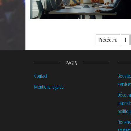
Pagination des publications
Précédent
1
PAGES
Contact
Boostez
service
Mentions légales
Découvr
journal
politiq
Boostez
stratég